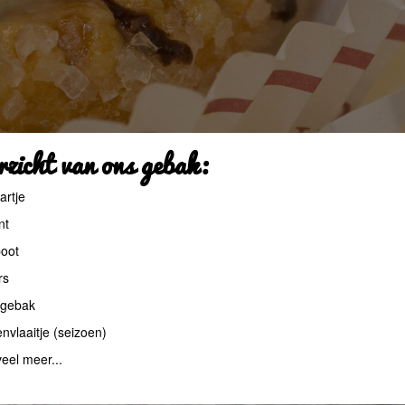
zicht van ons gebak:
artje
nt
oot
rs
 gebak
nvlaaitje (seizoen)
eel meer...