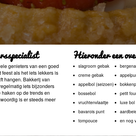
rsspecialist
Hieronder een over
vele genieters van een goed
slagroom gebak
bergena
feest als het iets lekkers is
creme gebak
appelpu
ft hangen. Bakkerij van
appelbol (seizoen)
bokkenp
egelmatig iets bijzonders
te haken op de trends en
bossebol
petit fou
woordig is er steeds meer
vruchtenvlaaitje
luxe bol
bavarois punt
aardbeie
tompouce
en nog v