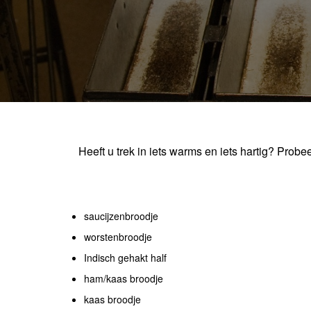
Heeft u trek in iets warms en iets hartig? Prob
saucijzenbroodje
worstenbroodje
Indisch gehakt half
ham/kaas broodje
kaas broodje